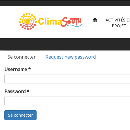
Skip
to
main
ACTIVITÉS 
content
PROJET
Primary
tabs
Se connecter
(active
Request new password
tab)
Username
*
Password
*
Se connecter