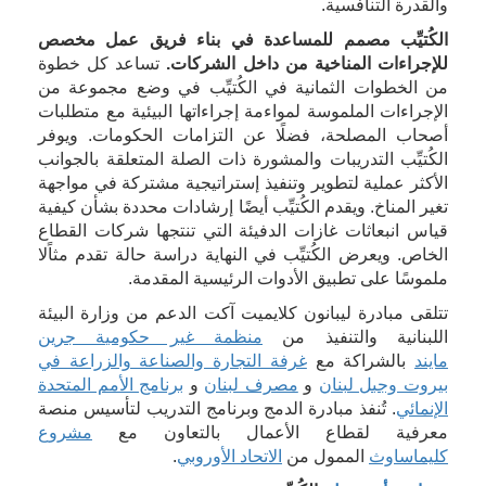
والقدرة التنافسية.
الكُتيِّب مصمم للمساعدة في بناء فريق عمل مخصص
للإجراءات المناخية من داخل الشركات.
تساعد كل خطوة
من الخطوات الثمانية في الكُتيِّب في وضع مجموعة من
الإجراءات الملموسة لمواءمة إجراءاتها البيئية مع متطلبات
أصحاب المصلحة، فضلًا عن التزامات الحكومات. ويوفر
الكُتيِّب التدريبات والمشورة ذات الصلة المتعلقة بالجوانب
الأكثر عملية لتطوير وتنفيذ إستراتيجية مشتركة في مواجهة
تغير المناخ. ويقدم الكُتيِّب أيضًا إرشادات محددة بشأن كيفية
قياس انبعاثات غازات الدفيئة التي تنتجها شركات القطاع
الخاص. ويعرض الكُتيِّب في النهاية دراسة حالة تقدم مثاًلا
ملموسًا على تطبيق الأدوات الرئيسية المقدمة.
تتلقى مبادرة ليبانون كلايميت آكت الدعم من وزارة البيئة
اللبنانية والتنفيذ من
منظمة غير حكومية جرين
مايند
بالشراكة مع
غرفة التجارة والصناعة والزراعة في
بيروت وجبل لبنان
و
مصرف لبنان
و
برنامج الأمم المتحدة
الإنمائي
. تُنفذ مبادرة الدمج وبرنامج التدريب لتأسيس منصة
معرفية لقطاع الأعمال بالتعاون مع
مشروع
كليماساوث
الممول من
الاتحاد الأوروبي
.