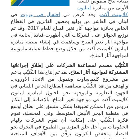
بمثابة نتاج ملموس للسنة
الأولى من مبادرة
ليبانون
كلايميت آكت
. وقد عُرض في
احتفال في بيروت
في
لبنان في العاشر من يوليو بحضور الفائزين في القطاع
الخاص بجائزة مواجهة آثار تغير المناخ للعام 2017. وقد تم
توزيع الجوائز على الشركات التي أظهرت قيادة إيجابية في
مواجهة آثار تغير المناخ وساهمت في إنشاء منصة مبادرة
ليبانون كلايميت آكت من خلال وضع خطط عملية ملموسة
لمواجهة آثار المناخ.
الكُتيِّب مصمم لمساعدة الشركات على إطلاق إجراءاتها
المشتركة لمواجهة آثار المناخ.
لقد تم إنتاج هذا الكُتيِّب بدعم
من مشروع كليماساوث وبتمويل من الاتحاد الأوروبي.
والهدف من هذا الكُتيِّب مساهمة القطاع الخاص اللبناني في
الجهود التعاونية والموجهة نحو الحلول لمبادرة ليبانون
كلايميت آكت في مواجهة تغير المناخ، بالإضافة إلى ابتكار
دروس من الممكن تطبيقها بشكل منسق على نطاق أوسع
في منطقة البحر الأبيض المتوسط. وفي المحصلة، تقوم
فكرة الكُتيِّب على إمكانية أن تقوم الشركات بإلهام
الحكومات من أجل خلق المزيد من الطموح في التحرك نحو
اقتصاد منخفض الكربون يوفِّق بين الأهداف المناخية