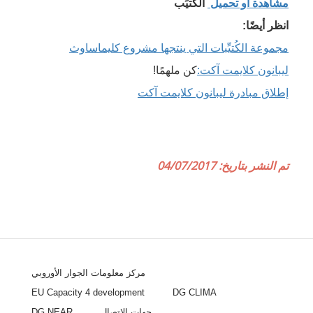
مشاهدة أو تحميل
الكُتيِّب
انظر أيضًا:
مجموعة الكُتيِّبات التي ينتجها مشروع كليماساوث
ليبانون كلايمت آكت:
كن ملهمًا!
إطلاق مبادرة ليبانون كلايمت آكت
تم النشر بتاريخ: 04/07/2017
مركز معلومات الجوار الأوروبي
EU Capacity 4 development
DG CLIMA
جهات الاتصال
DG NEAR